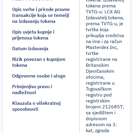
tokena prema
Opis svrhe i prirode pravne
TVTG-u: LCX AG
transakcije koja se temelji
Izdavatelj tokena,
na izdavanju tokena
prema TVTG-u, je
tvrtka koja
Opis uvjeta kupnje i
prikuplja sredstva
prijenosa tokena
na ime i za račun
Masterdex Inc,
Datum izdavanja
tvrtke
Rizik povezan s kupnjom
registrirane na
tokena
Britanskim
Djevičanskim
Odgovorne osobe i uloge
otocima,
registrirane u
Primjenjivo pravo i
Trgovačkom
nadležnost
registru pod
registrskim
Klauzula o višekratnoj
brojem 2126857,
sposobnosti
sa sjedištem i
dopisnom
adresom na 3.
kat, zgrada