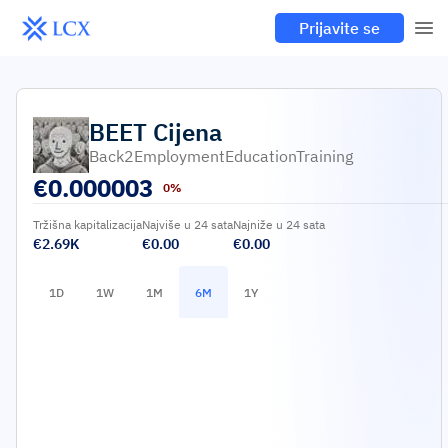
Prijavite se
BEET
Cijena
Back2EmploymentEducationTraining
€
0.000003
0%
Tržišna kapitalizacija
Najviše u 24 sata
Najniže u 24 sata
€2.69K
€0.00
€0.00
1D
1W
1M
6M
1Y