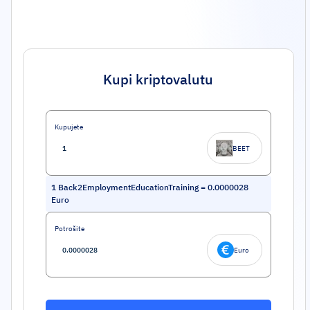
Kupi kriptovalutu
Kupujete
BEET
1
Back2EmploymentEducationTraining
=
0.0000028
Euro
Potrošite
Euro