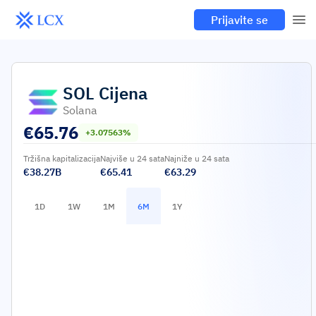
Prijavite se
SOL
Cijena
Solana
€
65.76
+3.07563%
Tržišna kapitalizacija
Najviše u 24 sata
Najniže u 24 sata
€38.27B
€65.41
€63.29
1D
1W
1M
6M
1Y