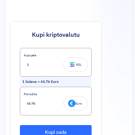
Kupi kriptovalutu
Kupujete
SOL
1
Solana
=
65.76
Euro
Potrošite
Euro
Kupi sada