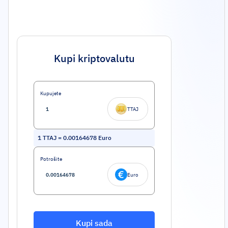
Kupi kriptovalutu
Kupujete
TTAJ
1
TTAJ
=
0.00164678
Euro
Potrošite
Euro
Kupi sada