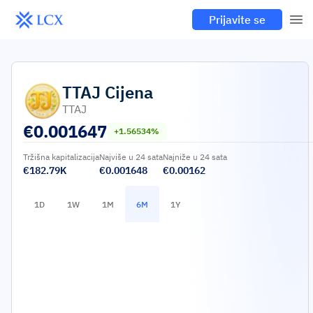
Prijavite se
TTAJ
Cijena
TTAJ
€
0.001647
+1.56534%
Tržišna kapitalizacija
Najviše u 24 sata
Najniže u 24 sata
€182.79K
€0.001648
€0.00162
1D
1W
1M
6M
1Y