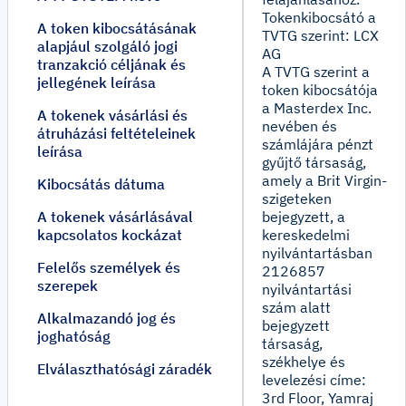
Tokenkibocsátó a
A token kibocsátásának
TVTG szerint: LCX
alapjául szolgáló jogi
AG
tranzakció céljának és
A TVTG szerint a
jellegének leírása
token kibocsátója
a Masterdex Inc.
A tokenek vásárlási és
nevében és
átruházási feltételeinek
számlájára pénzt
leírása
gyűjtő társaság,
amely a Brit Virgin-
Kibocsátás dátuma
szigeteken
A tokenek vásárlásával
bejegyzett, a
kapcsolatos kockázat
kereskedelmi
nyilvántartásban
Felelős személyek és
2126857
szerepek
nyilvántartási
szám alatt
Alkalmazandó jog és
bejegyzett
joghatóság
társaság,
székhelye és
Elválaszthatósági záradék
levelezési címe:
3rd Floor, Yamraj