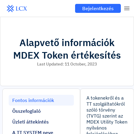
Bejelentkezés
Alapvető információk
MDEX Token értékesítés
Last Updated:
11 October, 2023
A tokenekről és a
Fontos információk
TT szolgáltatókról
szóló törvény
Összefoglaló
(TVTG) szerint az
Üzleti áttekintés
MDEX Utility Token
nyilvános
A TT SYSTEM neve
felajánlásához.