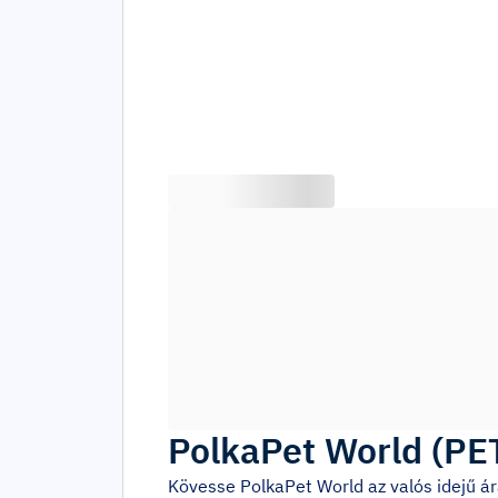
PolkaPet World
(
PE
Kövesse
PolkaPet World
az valós idejű 