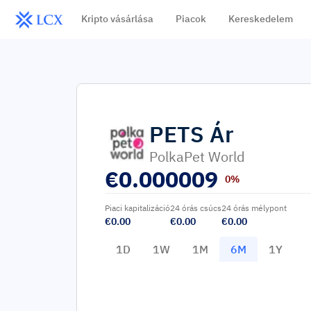
Kripto vásárlása
Piacok
Kereskedelem
PETS
Ár
PolkaPet World
€
0.000009
0%
Piaci kapitalizáció
24 órás csúcs
24 órás mélypont
€0.00
€0.00
€0.00
1D
1W
1M
6M
1Y