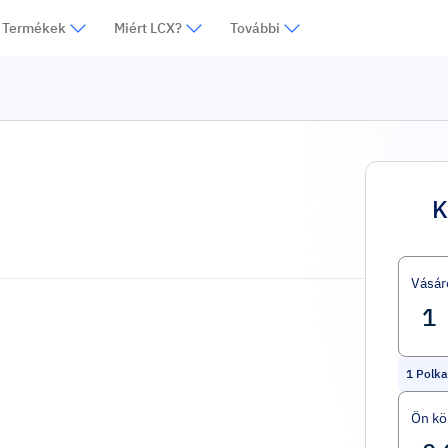
Termékek
Miért LCX?
További
K
Vásár
1
Polka
Ön kö