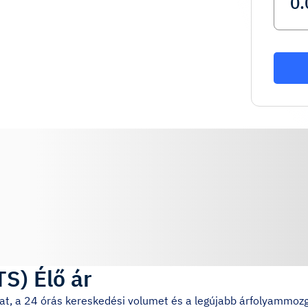
TS
)
Élő ár
árat, a 24 órás kereskedési volumet és a legújabb árfolyammoz