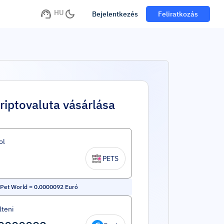
HU
Bejelentkezés
Feliratkozás
riptovaluta vásárlása
ol
PETS
Pet World
=
0.0000092
Euró
lteni