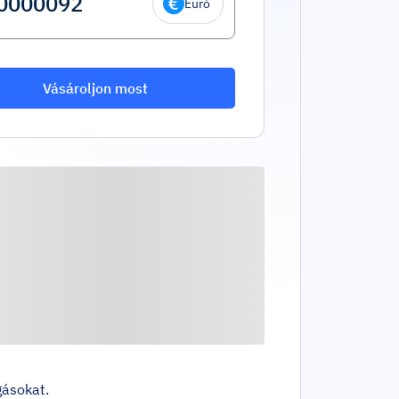
Euró
Vásároljon most
gásokat.