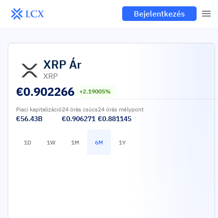
Bejelentkezés
XRP
Ár
XRP
€
0.902266
+2.19005%
Piaci kapitalizáció
24 órás csúcs
24 órás mélypont
€56.43B
€0.906271
€0.881145
1D
1W
1M
6M
1Y