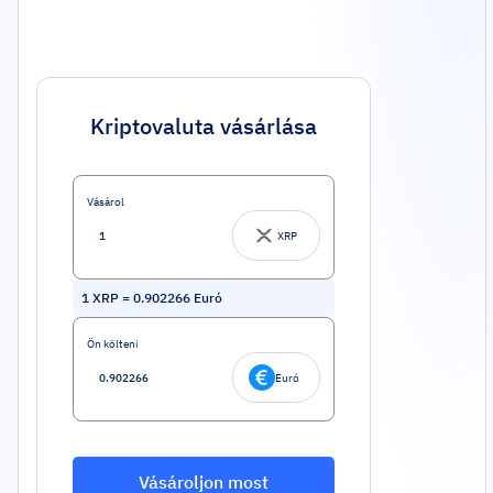
Kriptovaluta vásárlása
Vásárol
XRP
1
XRP
=
0.902266
Euró
Ön költeni
Euró
Vásároljon most