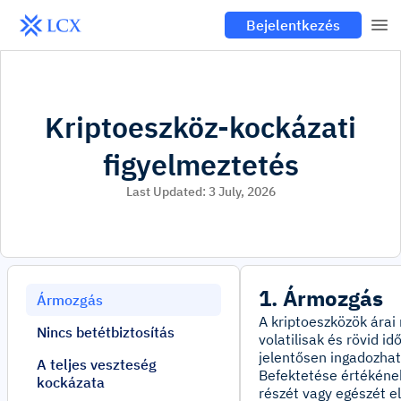
Bejelentkezés
Kriptoeszköz-kockázati
figyelmeztetés
Last Updated:
3 July, 2026
1. Ármozgás
Ármozgás
A kriptoeszközök árai 
Nincs betétbiztosítás
volatilisak és rövid idő
jelentősen ingadozhat
A teljes veszteség
Befektetése értékéne
kockázata
részét vagy egészét el