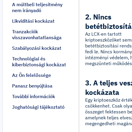
A múltbeli teljesítmény
nem irányadó
2. Nincs
Likviditási kockázat
betétbiztosítá
Tranzakciók
Az LCX-en tartott
visszavonhatatlansága
kriptoeszközöket sem
betétbiztosítási rend
Szabályozási kockázat
fedi le. Nincs kormány
intézményi védelem, 
Technológiai és
megszünteti működés
kiberbiztonsági kockázat
Az Ön felelőssége
3. A teljes ve
Panasz benyújtása
kockázata
További információk
Egy kriptoeszköz érték
csökkenhet. Csak oly
Joghatósági tájékoztató
összeget fektessen be
amelynek teljes elves
megengedheti magán