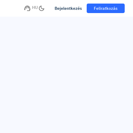
HU
Bejelentkezés
Feliratkozás