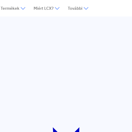
Termékek
Miért LCX?
További