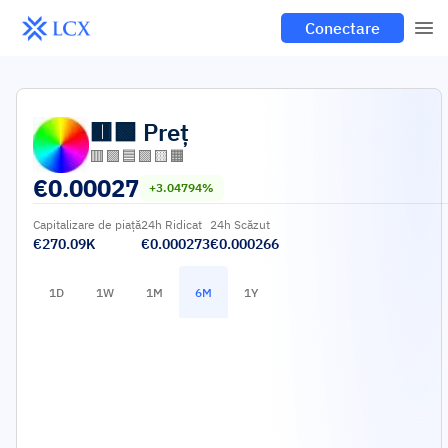
Conectare
🟥🟩
Preț
🟥🟪🟦🟩🟨🟧
€
0.00027
+3.04794%
Capitalizare de piață
24h Ridicat
24h Scăzut
€270.09K
€0.000273
€0.000266
1D
1W
1M
6M
1Y