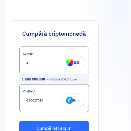
Cumpără criptomonedă
Cumperi
🟥🟩
1
🟥🟪🟦🟩🟨🟧
=
0.00027023
Euro
Cheltuiți
Euro
Cumpărați acum