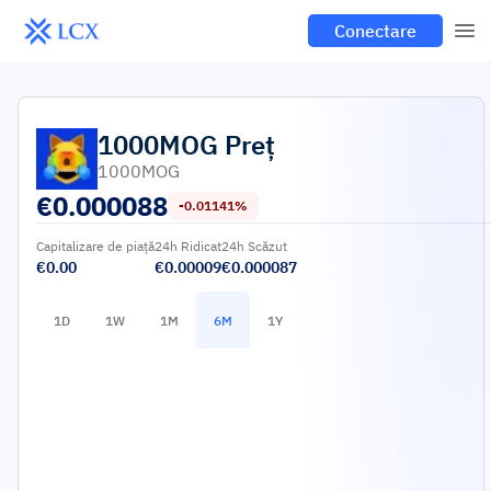
Conectare
1000MOG
Preț
1000MOG
€
0.000088
-0.01141%
Capitalizare de piață
24h Ridicat
24h Scăzut
€0.00
€0.00009
€0.000087
1D
1W
1M
6M
1Y