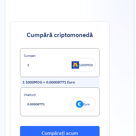
Cumpără criptomonedă
Cumperi
1000MOG
1
1000MOG
=
0.00008771
Euro
Cheltuiți
Euro
Cumpărați acum