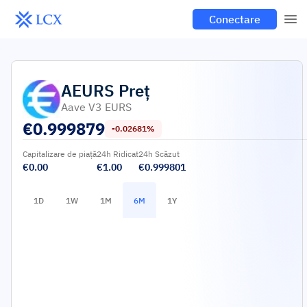
Conectare
AEURS
Preț
Aave V3 EURS
€
0.999879
-0.02681%
Capitalizare de piață
24h Ridicat
24h Scăzut
€0.00
€1.00
€0.999801
1D
1W
1M
6M
1Y