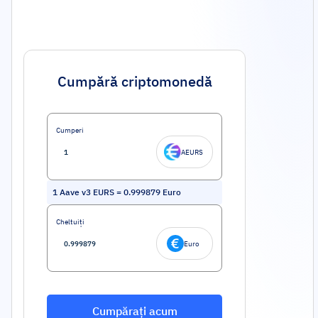
Cumpără criptomonedă
Cumperi
AEURS
1
Aave v3 EURS
=
0.999879
Euro
Cheltuiți
Euro
Cumpărați acum