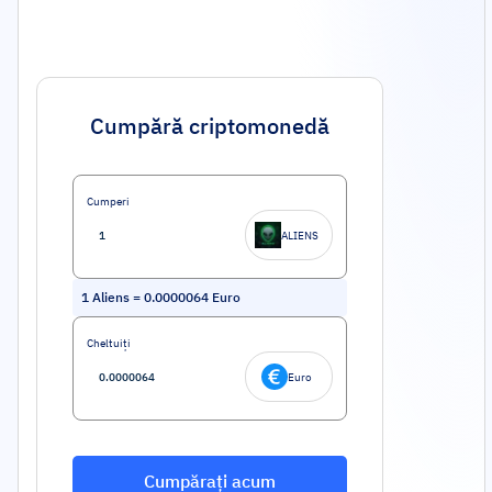
Cumpără criptomonedă
Cumperi
ALIENS
1
Aliens
=
0.0000064
Euro
Cheltuiți
Euro
Cumpărați acum