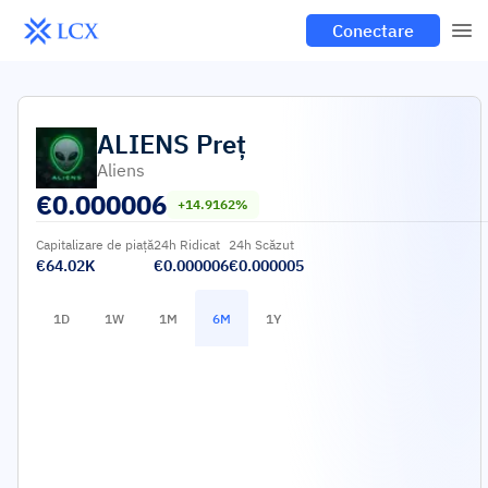
Conectare
ALIENS
Preț
Aliens
€
0.000006
+14.9162%
Capitalizare de piață
24h Ridicat
24h Scăzut
€64.02K
€0.000006
€0.000005
1D
1W
1M
6M
1Y