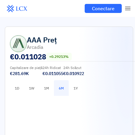
Conectare
AAA
Preț
Arcadia
€
0.011028
+0.29213%
Capitalizare de piață
24h Ridicat
24h Scăzut
€281.69K
€0.011055
€0.010922
1D
1W
1M
6M
1Y