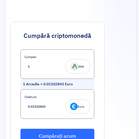
Cumpără criptomonedă
Cumperi
AAA
1
Arcadia
=
0.01102843
Euro
Cheltuiți
Euro
Cumpărați acum