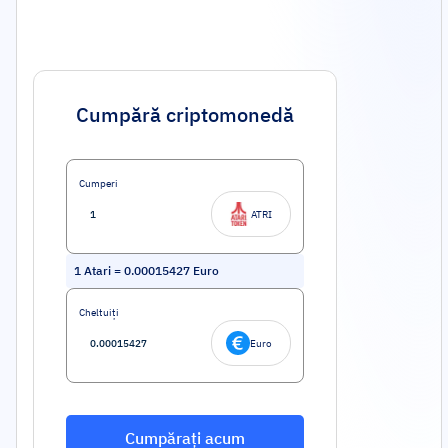
Cumpără criptomonedă
Cumperi
ATRI
1
Atari
=
0.00015427
Euro
Cheltuiți
Euro
Cumpărați acum