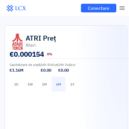
Conectare
ATRI
Preț
Atari
€
0.000154
0%
Capitalizare de piață
24h Ridicat
24h Scăzut
€1.16M
€0.00
€0.00
1D
1W
1M
6M
1Y