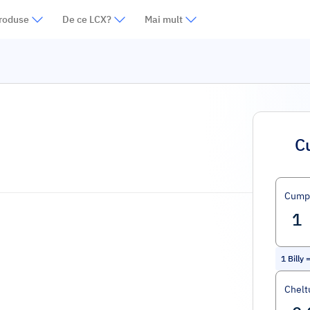
roduse
De ce LCX?
Mai mult
C
Cump
1
Billy
Cheltu