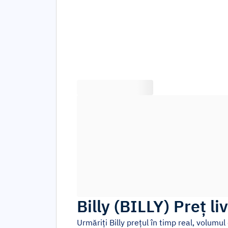
Billy
(
BILLY
)
Preț li
Urmăriți
Billy
prețul în timp real, volumul