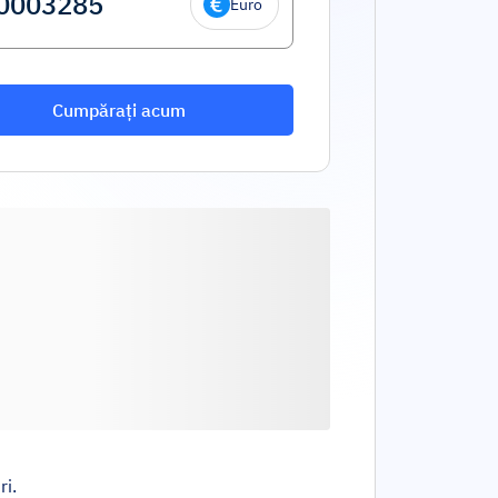
Euro
Cumpărați acum
ri.