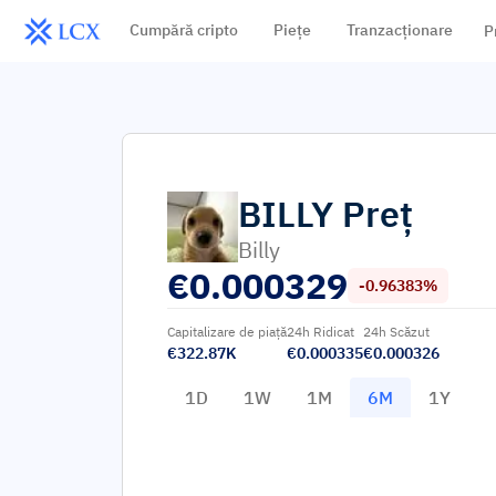
Cumpără cripto
Piețe
Tranzacționare
P
BILLY
Preț
Billy
€
0.000329
-0.96383%
Capitalizare de piață
24h Ridicat
24h Scăzut
€322.87K
€0.000335
€0.000326
1D
1W
1M
6M
1Y