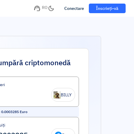
RO
Conectare
Înscrieți-vă
umpără criptomonedă
eri
BILLY
=
0.0003285
Euro
iți