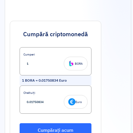
Cumpără criptomonedă
Cumperi
BORA
1
BORA
=
0.01750834
Euro
Cheltuiți
Euro
Cumpărați acum