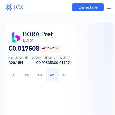
Conectare
BORA
Preț
BORA
€
0.017508
-4.31701%
Capitalizare de piață
24h Ridicat
24h Scăzut
€20.18M
€0.018353
€0.017274
1D
1W
1M
6M
1Y