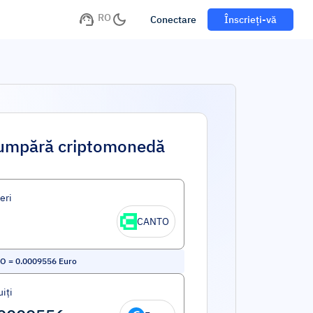
RO
Conectare
Înscrieți-vă
umpără criptomonedă
eri
CANTO
TO
=
0.0009556
Euro
iți