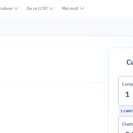
roduse
De ce LCX?
Mai mult
C
Cump
1
CAN
Cheltu