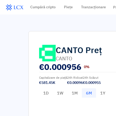
Cumpără cripto
Piețe
Tranzacționare
P
CANTO
Preț
CANTO
€
0.000956
0%
Capitalizare de piață
24h Ridicat
24h Scăzut
€581.45K
€0.00096
€0.000955
1D
1W
1M
6M
1Y