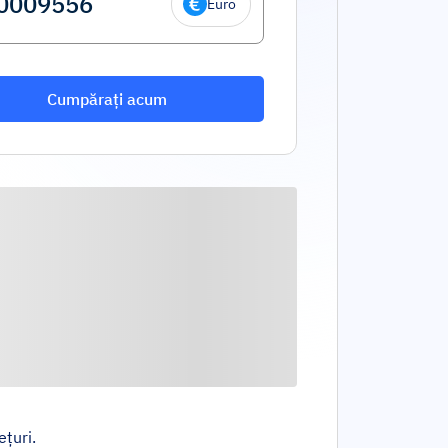
Euro
Cumpărați acum
ețuri.