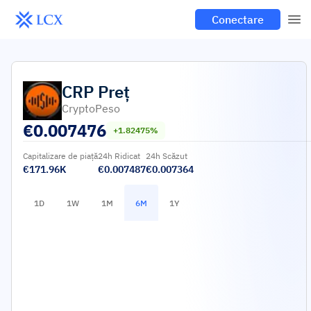
Conectare
CRP
Preț
CryptoPeso
€
0.007476
+1.82475%
Capitalizare de piață
24h Ridicat
24h Scăzut
€171.96K
€0.007487
€0.007364
1D
1W
1M
6M
1Y