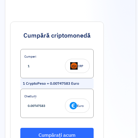
Cumpără criptomonedă
Cumperi
CRP
1
CryptoPeso
=
0.00747583
Euro
Cheltuiți
Euro
Cumpărați acum