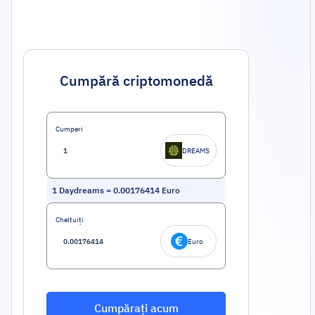
Cumpără criptomonedă
Cumperi
DREAMS
1
Daydreams
=
0.00176414
Euro
Cheltuiți
Euro
Cumpărați acum