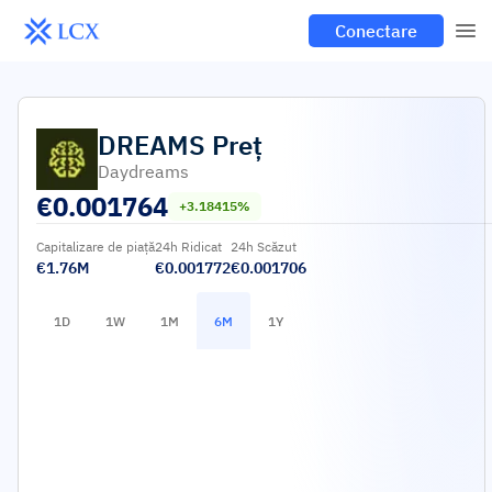
Conectare
DREAMS
Preț
Daydreams
€
0.001764
+3.18415%
Capitalizare de piață
24h Ridicat
24h Scăzut
€1.76M
€0.001772
€0.001706
1D
1W
1M
6M
1Y