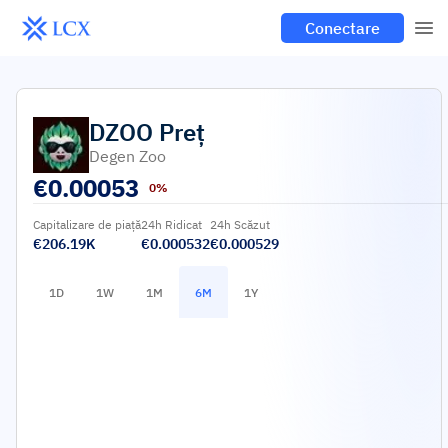
Conectare
DZOO
Preț
Degen Zoo
€
0.00053
0%
Capitalizare de piață
24h Ridicat
24h Scăzut
€206.19K
€0.000532
€0.000529
1D
1W
1M
6M
1Y