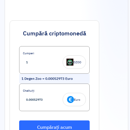
Cumpără criptomonedă
Cumperi
DZOO
1
Degen Zoo
=
0.00052973
Euro
Cheltuiți
Euro
Cumpărați acum