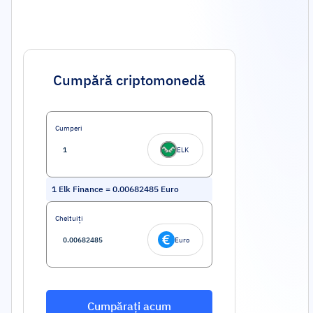
Cumpără criptomonedă
Cumperi
ELK
1
Elk Finance
=
0.00682485
Euro
Cheltuiți
Euro
Cumpărați acum