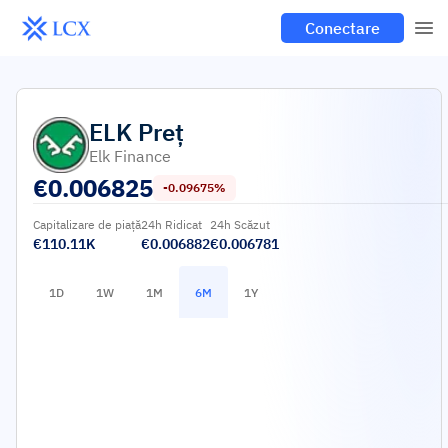
Conectare
ELK
Preț
Elk Finance
€
0.006825
-0.09675%
Capitalizare de piață
24h Ridicat
24h Scăzut
€110.11K
€0.006882
€0.006781
1D
1W
1M
6M
1Y