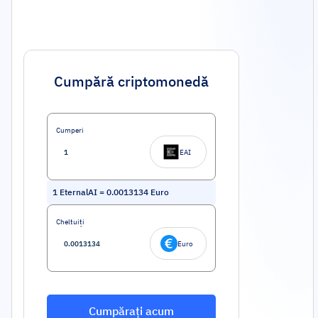
Cumpără criptomonedă
Cumperi
EAI
1
EternalAI
=
0.0013134
Euro
Cheltuiți
Euro
Cumpărați acum