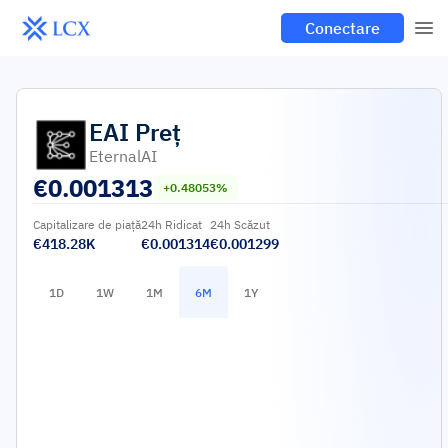
Conectare
EAI
Preț
EternalAI
€
0.001313
+0.48053%
Capitalizare de piață
24h Ridicat
24h Scăzut
€418.28K
€0.001314
€0.001299
1D
1W
1M
6M
1Y