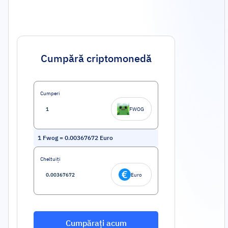
Cumpără criptomonedă
Cumperi
FWOG
1
Fwog
=
0.00367672
Euro
Cheltuiți
Euro
Cumpărați acum