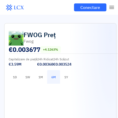
Conectare
FWOG
Preț
Fwog
€
0.003677
+4.1263%
Capitalizare de piață
24h Ridicat
24h Scăzut
€3.59M
€0.00368
€0.003524
1D
1W
1M
6M
1Y