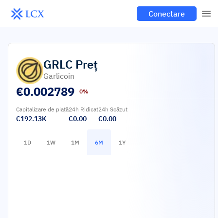
Conectare
GRLC
Preț
Garlicoin
€
0.002789
0%
Capitalizare de piață
24h Ridicat
24h Scăzut
€192.13K
€0.00
€0.00
1D
1W
1M
6M
1Y