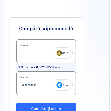
Cumpără criptomonedă
Cumperi
GRLC
1
Garlicoin
=
0.00278855
Euro
Cheltuiți
Euro
Cumpărați acum