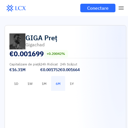
Conectare
GIGA
Preț
Gigachad
€
0.001699
+0.20042%
Capitalizare de piață
24h Ridicat
24h Scăzut
€16.31M
€0.001752
€0.001664
1D
1W
1M
6M
1Y