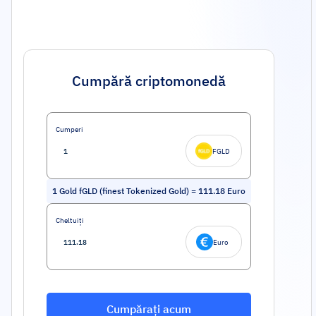
Cumpără criptomonedă
Cumperi
FGLD
1
Gold fGLD (finest Tokenized Gold)
=
111.18
Euro
Cheltuiți
Euro
Cumpărați acum