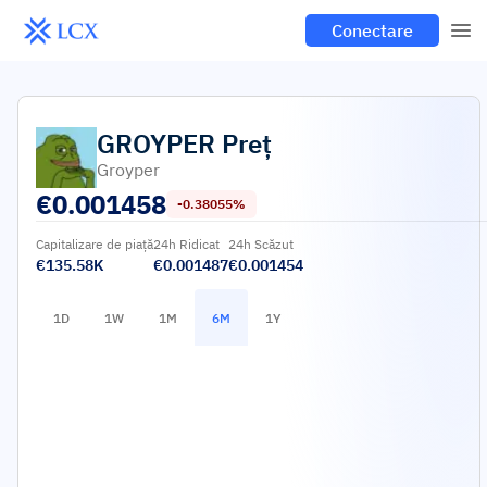
Conectare
GROYPER
Preț
Groyper
€
0.001458
-0.38055%
Capitalizare de piață
24h Ridicat
24h Scăzut
€135.58K
€0.001487
€0.001454
1D
1W
1M
6M
1Y