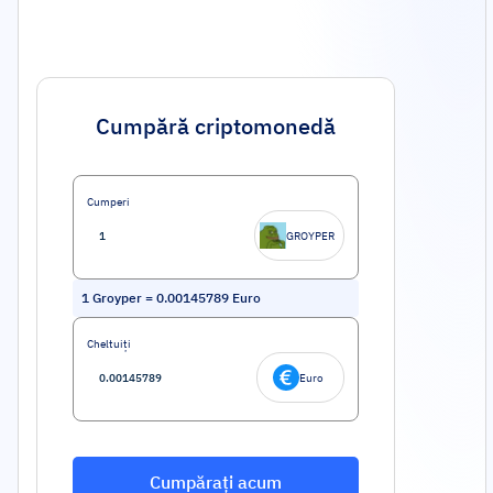
Cumpără criptomonedă
Cumperi
GROYPER
1
Groyper
=
0.00145789
Euro
Cheltuiți
Euro
Cumpărați acum