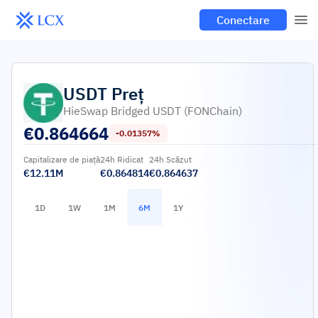
Conectare
USDT
Preț
HieSwap Bridged USDT (FONChain)
€
0.864664
-0.01357%
Capitalizare de piață
24h Ridicat
24h Scăzut
€12.11M
€0.864814
€0.864637
1D
1W
1M
6M
1Y