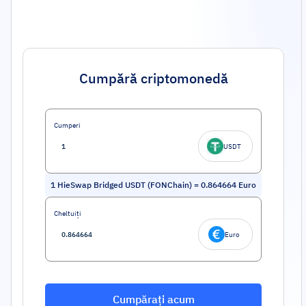
Cumpără criptomonedă
Cumperi
USDT
1
HieSwap Bridged USDT (FONChain)
=
0.864664
Euro
Cheltuiți
Euro
Cumpărați acum