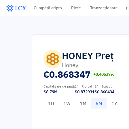
Cumpără cripto
Piețe
Tranzacționare
P
HONEY
Preț
Honey
€
0.868347
+0.40537%
Capitalizare de piață
24h Ridicat
24h Scăzut
€6.79M
€0.872931
€0.860434
1D
1W
1M
6M
1Y