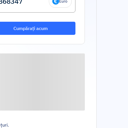
Euro
Cumpărați acum
țuri.