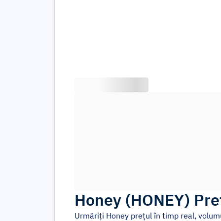
Honey
(
HONEY
)
Pre
Urmăriți
Honey
prețul în timp real, volu