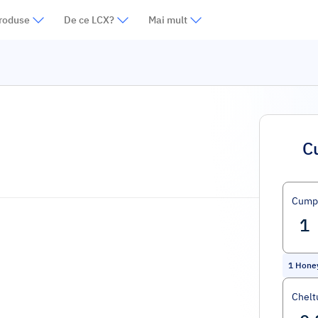
roduse
De ce LCX?
Mai mult
C
Cump
1
Hone
Cheltu