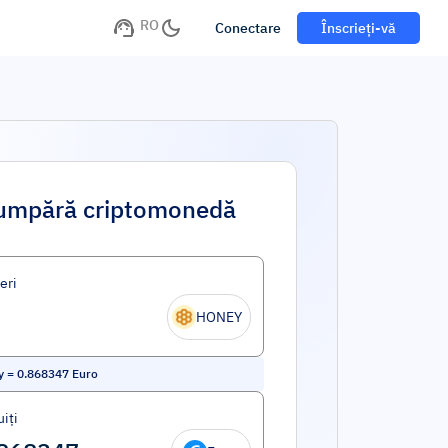
RO
Conectare
Înscrieți-vă
umpără criptomonedă
eri
HONEY
y
=
0.868347
Euro
iți