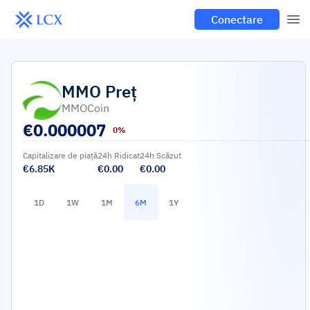
Conectare
MMO
Preț
MMOCoin
€
0.000007
0%
Capitalizare de piață
24h Ridicat
24h Scăzut
€6.85K
€0.00
€0.00
1D
1W
1M
6M
1Y