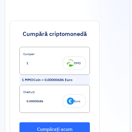
Cumpără criptomonedă
Cumperi
MMO
1
MMOCoin
=
0.00000686
Euro
Cheltuiți
Euro
Cumpărați acum