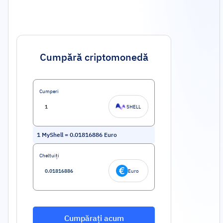
Cumpără criptomonedă
Cumperi
SHELL
1
MyShell
=
0.01816886
Euro
Cheltuiți
Euro
Cumpărați acum