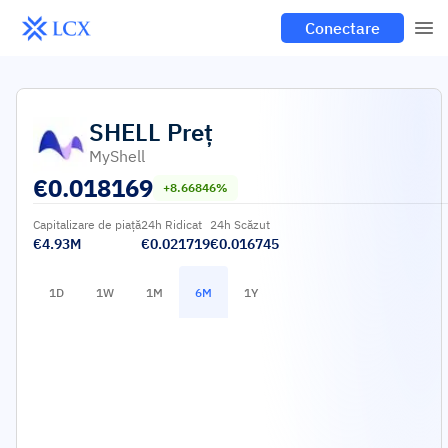
Conectare
SHELL
Preț
MyShell
€
0.018169
+8.66846%
Capitalizare de piață
24h Ridicat
24h Scăzut
€4.93M
€0.021719
€0.016745
1D
1W
1M
6M
1Y