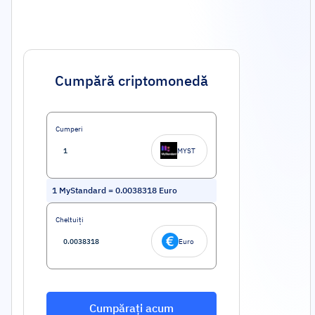
Cumpără criptomonedă
Cumperi
MYST
1
MyStandard
=
0.0038318
Euro
Cheltuiți
Euro
Cumpărați acum