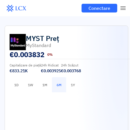
Conectare
MYST
Preț
MyStandard
€
0.003832
0%
Capitalizare de piață
24h Ridicat
24h Scăzut
€833.21K
€0.003925
€0.003768
1D
1W
1M
6M
1Y