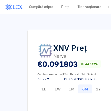
Cumpără cripto
Piețe
Tranzacționare
P
XNV
Preț
Nerva
€
0.091803
+0.44237%
Capitalizare de piață
24h Ridicat
24h Scăzut
€1.77M
€0.092017
€0.087505
1D
1W
1M
6M
1Y