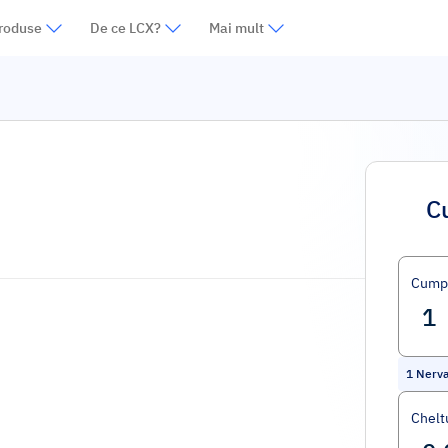
roduse
De ce LCX?
Mai mult
C
Cump
1
Nerv
Cheltu