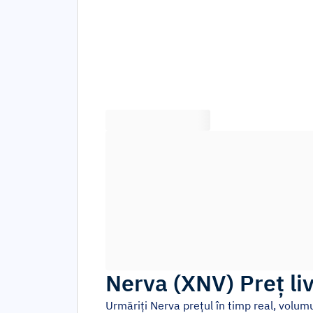
Nerva
(
XNV
)
Preț li
Urmăriți
Nerva
prețul în timp real, volum