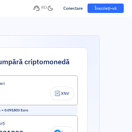
RO
Conectare
Înscrieți-vă
umpără criptomonedă
eri
XNV
a
=
0.091803
Euro
iți