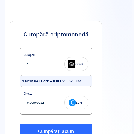
Cumpără criptomonedă
Cumperi
GORK
1
New XAI Gork
=
0.00099532
Euro
Cheltuiți
Euro
Cumpărați acum