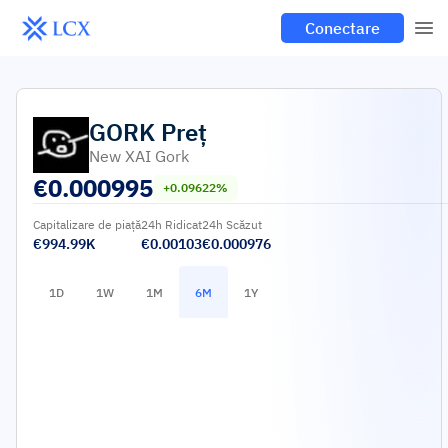
Conectare
GORK
Preț
New XAI Gork
€
0.000995
+0.09622%
Capitalizare de piață
24h Ridicat
24h Scăzut
€994.99K
€0.00103
€0.000976
1D
1W
1M
6M
1Y