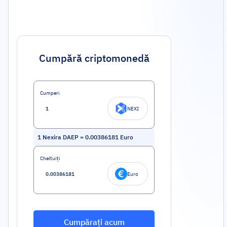
Cumpără criptomonedă
Cumperi
NEXI
1
Nexira DAEP
=
0.00386181
Euro
Cheltuiți
Euro
Cumpărați acum