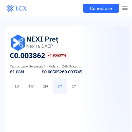
Conectare
NEXI
Preț
Nexira DAEP
€
0.003862
-4.93637%
Capitalizare de piață
24h Ridicat
24h Scăzut
€1.06M
€0.005052
€0.003745
1D
1W
1M
6M
1Y