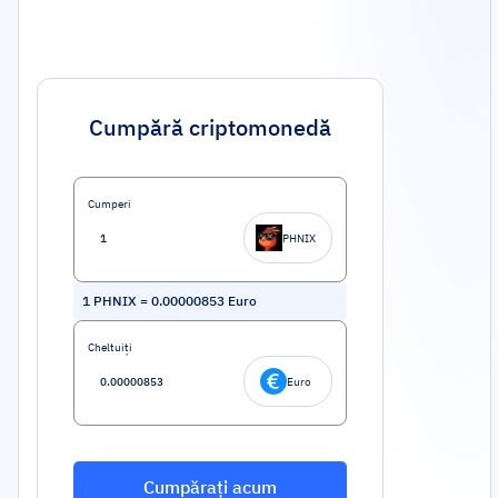
Cumpără criptomonedă
Cumperi
PHNIX
1
PHNIX
=
0.00000853
Euro
Cheltuiți
Euro
Cumpărați acum