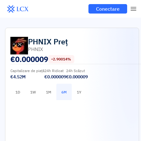
Conectare
PHNIX
Preț
PHNIX
€
0.000009
-2.90014%
Capitalizare de piață
24h Ridicat
24h Scăzut
€4.52M
€0.000009
€0.000009
1D
1W
1M
6M
1Y