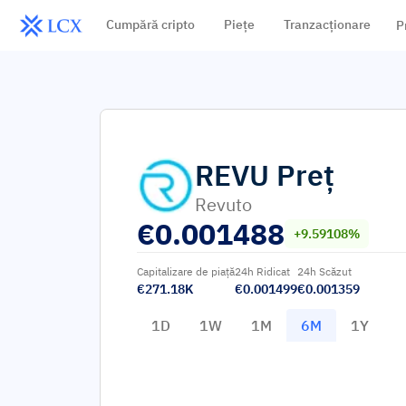
Cumpără cripto
Piețe
Tranzacționare
P
REVU
Preț
Revuto
€
0.001488
+9.59108%
Capitalizare de piață
24h Ridicat
24h Scăzut
€271.18K
€0.001499
€0.001359
1D
1W
1M
6M
1Y