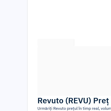
Revuto
(
REVU
)
Preț 
Urmăriți
Revuto
prețul în timp real, volu