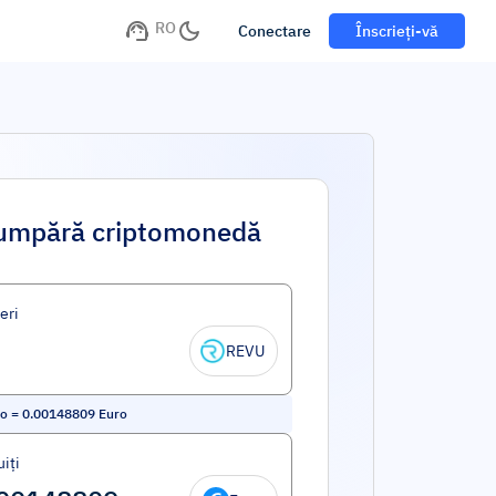
RO
Conectare
Înscrieți-vă
umpără criptomonedă
eri
REVU
to
=
0.00148809
Euro
iți