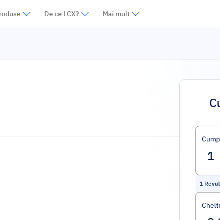
roduse
De ce LCX?
Mai mult
C
Cump
1
Revu
Cheltu