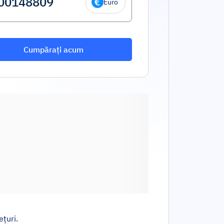
Euro
Cumpărați acum
ețuri.