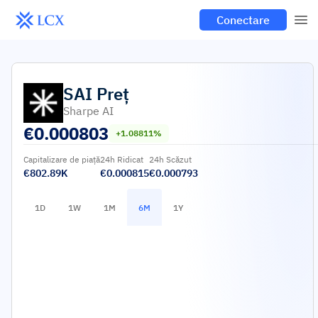
Conectare
SAI
Preț
Sharpe AI
€
0.000803
+1.08811%
Capitalizare de piață
24h Ridicat
24h Scăzut
€802.89K
€0.000815
€0.000793
1D
1W
1M
6M
1Y