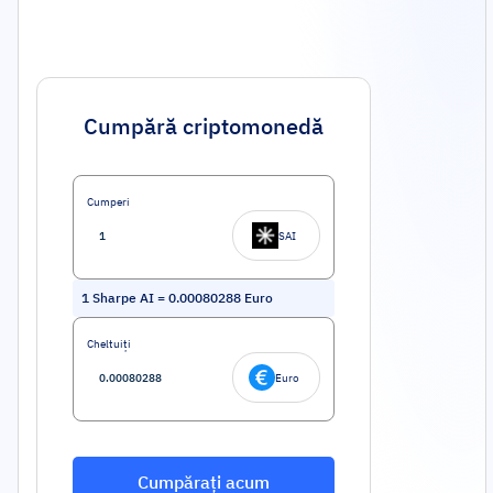
Cumpără criptomonedă
Cumperi
SAI
1
Sharpe AI
=
0.00080288
Euro
Cheltuiți
Euro
Cumpărați acum