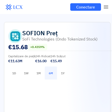
Conectare
SOFION
Preț
SoFi Technologies (Ondo Tokenized Stock)
€
15.68
+0.4359%
Capitalizare de piață
24h Ridicat
24h Scăzut
€11.63M
€16.00
€15.49
1D
1W
1M
6M
1Y