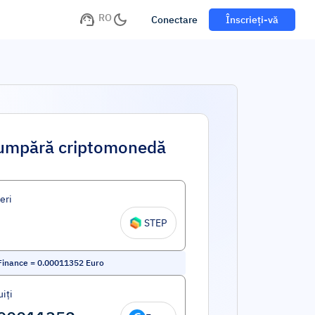
RO
Conectare
Înscrieți-vă
umpără criptomonedă
eri
STEP
Finance
=
0.00011352
Euro
iți