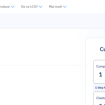
roduse
De ce LCX?
Mai mult
C
Cump
1
Step 
Cheltu