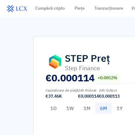
Cumpără cripto
Piețe
Tranzacționare
P
STEP
Preț
Step Finance
€
0.000114
+0.0852%
Capitalizare de piață
24h Ridicat
24h Scăzut
€37.46K
€0.000114
€0.000113
1D
1W
1M
6M
1Y