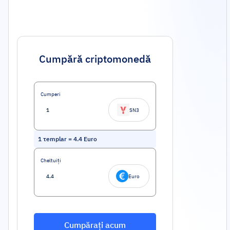
Cumpără criptomonedă
Cumperi
SN3
1
τemplar
=
4.4
Euro
Cheltuiți
Euro
Cumpărați acum