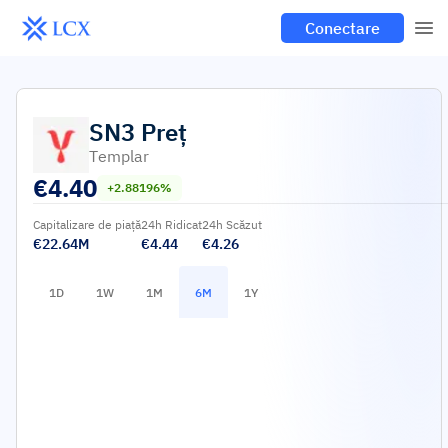
Conectare
SN3
Preț
Τemplar
€
4.40
+2.88196%
Capitalizare de piață
24h Ridicat
24h Scăzut
€22.64M
€4.44
€4.26
1D
1W
1M
6M
1Y