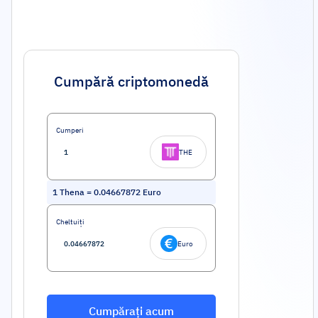
Cumpără criptomonedă
Cumperi
THE
1
Thena
=
0.04667872
Euro
Cheltuiți
Euro
Cumpărați acum