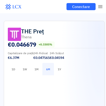
Conectare
THE
Preț
Thena
€
0.046679
+0.3305%
Capitalizare de piață
24h Ridicat
24h Scăzut
€6.37M
€0.047565
€0.04594
1D
1W
1M
6M
1Y