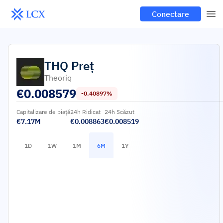
Conectare
THQ
Preț
Theoriq
€
0.008579
-0.40897%
Capitalizare de piață
24h Ridicat
24h Scăzut
€7.17M
€0.008863
€0.008519
1D
1W
1M
6M
1Y