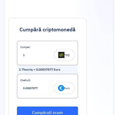
Cumpără criptomonedă
Cumperi
THQ
1
Theoriq
=
0.00857877
Euro
Cheltuiți
Euro
Cumpărați acum