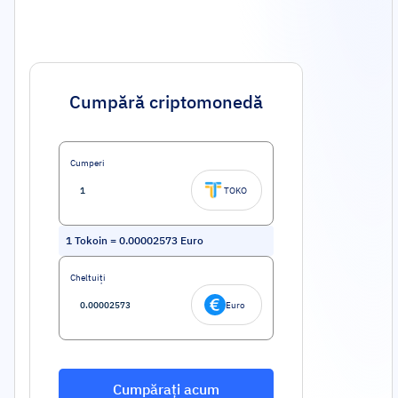
Cumpără criptomonedă
Cumperi
TOKO
1
Tokoin
=
0.00002573
Euro
Cheltuiți
Euro
Cumpărați acum