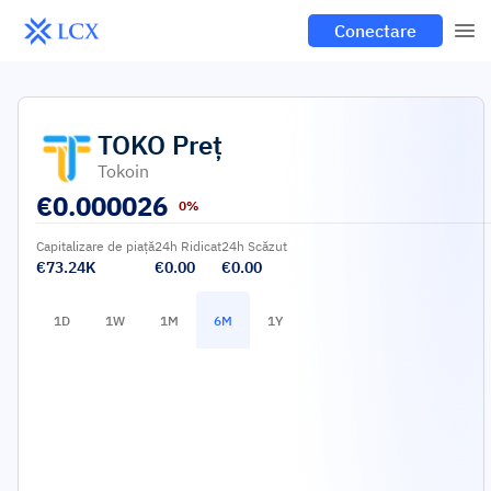
Conectare
TOKO
Preț
Tokoin
€
0.000026
0%
Capitalizare de piață
24h Ridicat
24h Scăzut
€73.24K
€0.00
€0.00
1D
1W
1M
6M
1Y