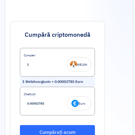
Cumpără criptomonedă
Cumperi
WELSH
1
Welshcorgicoin
=
0.00002785
Euro
Cheltuiți
Euro
Cumpărați acum