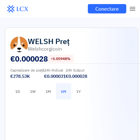
Conectare
WELSH
Preț
Welshcorgicoin
€
0.000028
-3.05948%
Capitalizare de piață
24h Ridicat
24h Scăzut
€278.53K
€0.000031
€0.000028
1D
1W
1M
6M
1Y