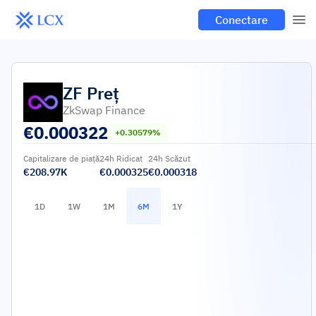
Conectare
ZF
Preț
ZkSwap Finance
€
0.000322
+0.30579%
Capitalizare de piață
24h Ridicat
24h Scăzut
€208.97K
€0.000325
€0.000318
1D
1W
1M
6M
1Y