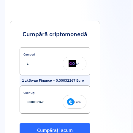
Cumpără criptomonedă
Cumperi
ZF
1
zkSwap Finance
=
0.00032167
Euro
Cheltuiți
Euro
Cumpărați acum