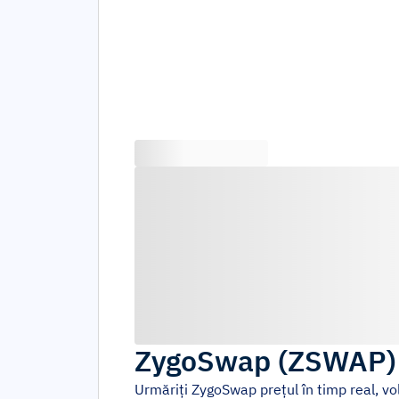
ZygoSwap
(
ZSWAP
Urmăriți
ZygoSwap
prețul în timp real, v