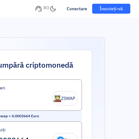
RO
Conectare
Înscrieți-vă
umpără criptomonedă
eri
ZSWAP
Swap
=
0.0003664
Euro
iți