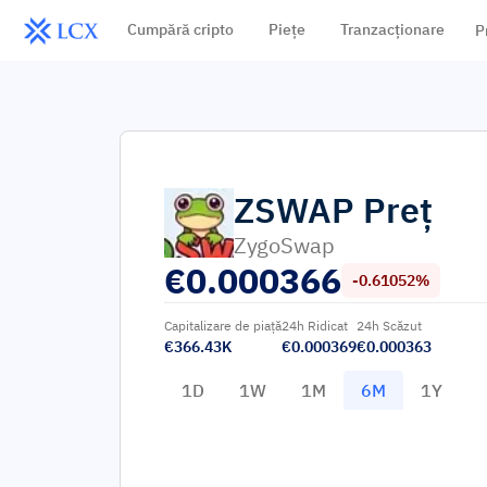
Cumpără cripto
Piețe
Tranzacționare
P
ZSWAP
Preț
ZygoSwap
€
0.000366
-0.61052%
Capitalizare de piață
24h Ridicat
24h Scăzut
€366.43K
€0.000369
€0.000363
1D
1W
1M
6M
1Y