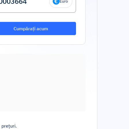
Euro
Cumpărați acum
 prețuri.