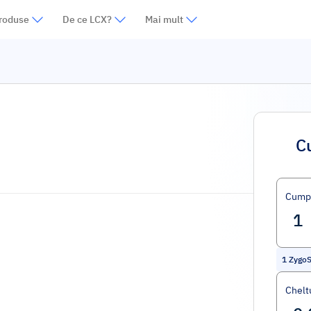
roduse
De ce LCX?
Mai mult
C
Cump
1
Zygo
Cheltu