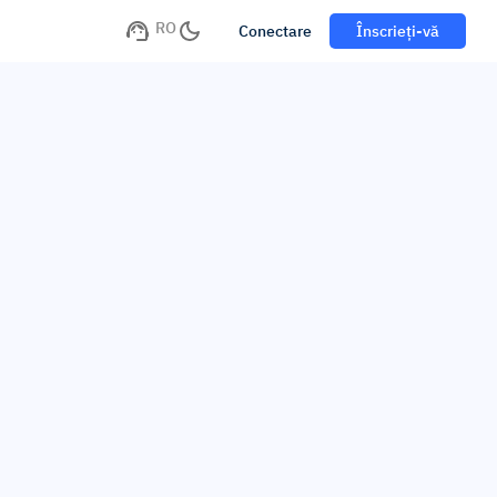
RO
Conectare
Înscrieți-vă