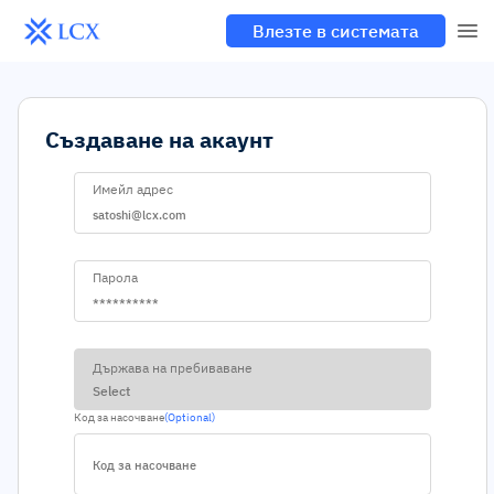
Влезте в системата
Създаване на акаунт
Имейл адрес
Парола
Държава на пребиваване
Select
Код за насочване
(Optional)